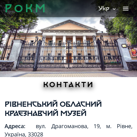
Р
О
К
М
Укр
menu
expand_more
КОНТАКТИ
РІВНЕНСЬКИЙ ОБЛАСНИЙ
КРАЄЗНАВЧИЙ МУЗЕЙ
Адреса:
вул. Драгоманова, 19, м. Рівне,
Україна, 33028