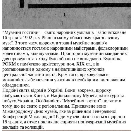
"Музейні гостини" - свято народних умільців - започатковане
16 травня 1992 р. у Рівненському обласному краєзнавчому
музеї. З того часу, щороку, в травні музейне подвір'я
наповнюється гостями: народними майстрами, фольклорними
колективами, відвідувачами. Просторий музейний майданчик
для проведення заходу було обрано не випадково. Будинок
РОКМ є пам'яткою архітектури поч. ХІХ ст., він
розташований в одному з найзатишніших куточків
центральної частини міста. Крім того, враховувалась
можливість забезпечення учасників необхідним виставковим
обладнанням.
Подібні свята відомі в Україні. Вони, зокрема, щороку
відбуваються в Києві, в Національному Музеї архітектури та
побуту України. Особливість "Музейних гостин" полягає в
тому, що це свято є регіональним. Присвячене воно
Міжнародному Дню музеїв, яке за рішенням Генеральної
Конференції Міжнародної Ради музеїв відзначається щорічно
18 травня, а отже покликане сприяти популяризації музейних
закладів та колекцій.