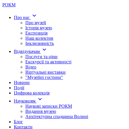
Р
О
К
М
expand_more
Про нас
Про музей
Історія музею
Експозиція
Наш колектив
Інклюзивність
expand_more
Відвідувачам
Послуги та ціни
Екскурсії та активності
Відео
Віртуальні виставки
"Музейні гостини"
Новини
Події
Цифрова колекція
expand_more
Науковцям
Наукові записки РОКМ
Видання музею
Архітектурна спадщина Волині
Блог
Контакти