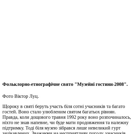
Фольклорно-етнографічне свято "Музейні гостини-2008".
Фото Віктор Луц.
Щороку в святі беруть участь біля сотні учасників та багато
гостей. Воно стало улюбленим святом багатьох рівнян.
Правда, коли дощового травня 1992 року воно розпочиналось,
ніхто не знав напевне, чи буде мати продовження та належну
підтримку. Тоді біля музею зібрався лише невеликий гурт
зацікавлених. Зважаючи на несприятливу погоду, учасників