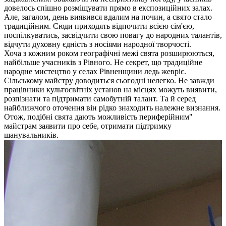
довелось спішно розміщувати прямо в експозиційних залах.
Але, загалом, день виявився вдалим на почин, а свято стало
традиційним. Сюди приходять відпочити всією сім'єю,
поспілкуватись, засвідчити свою повагу до народних талантів,
відчути духовну єдність з носіями народної творчості.
Хоча з кожним роком географічні межі свята розширюються,
найбільше учасників з Рівного. Не секрет, що традиційне
народне мистецтво у селах Рівненщини ледь жевріє.
Сільському майстру доводиться сьогодні нелегко. Не завжди
працівники культосвітніх установ на місцях можуть виявити,
розпізнати та підтримати самобутній талант. Та й серед
найближчого оточення він рідко знаходить належне визнання.
Отож, подібні свята дають можливість периферійним"
майстрам заявити про себе, отримати підтримку
шанувальників.