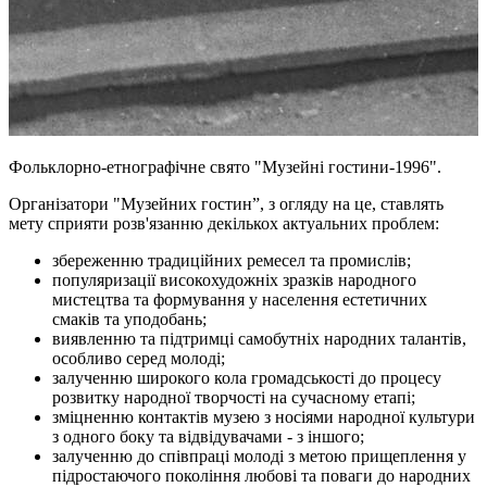
Фольклорно-етнографічне свято "Музейні гостини-1996".
Організатори "Музейних гостин”, з огляду на це, ставлять
мету сприяти розв'язанню декількох актуальних проблем:
збереженню традиційних ремесел та промислів;
популяризації високохудожніх зразків народного
мистецтва та формування у населення естетичних
смаків та уподобань;
виявленню та підтримці самобутніх народних талантів,
особливо серед молоді;
залученню широкого кола громадськості до процесу
розвитку народної творчості на сучасному етапі;
зміцненню контактів музею з носіями народної культури
з одного боку та відвідувачами - з іншого;
залученню до співпраці молоді з метою прищеплення у
підростаючого покоління любові та поваги до народних