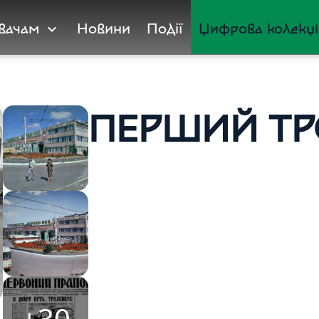
увачам
Новини
Події
Цифрова колекці
expand_more
ПЕРШИЙ ТР
+30