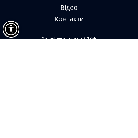
Відео
Контакти
За підтримки УКФ
Impressum
Museum Digital
Sketchfab
Віртуальний меморіал героїв
Рівненщини
© Рівненський обласний краєзнавчий музей