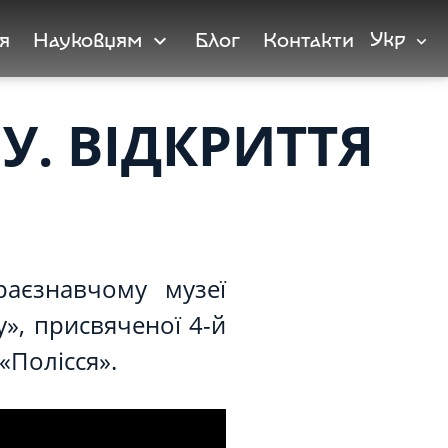
Укр
я
Науковцям
Блог
Контакти
expand_more
expand_more
У. ВІДКРИТТЯ
раєзнавчому музеї
у», присвяченої 4-й
«Полісся».