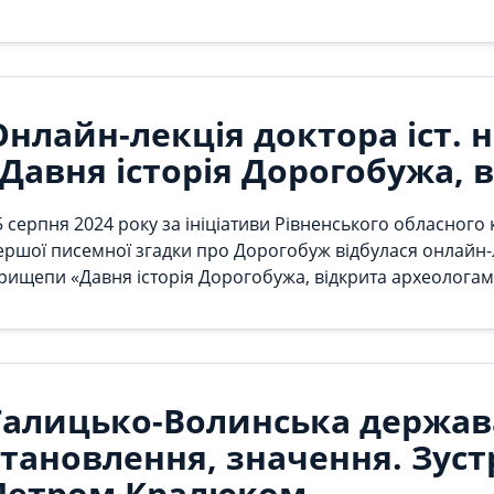
онотипії. Тепла, затишна та дружня атмосфера, і як резул
итвори мистецтва. Дякую за довіру!
Онлайн-лекція доктора іст.
"Давня історія Дорогобужа, 
5 серпня 2024 року за ініціативи Рівненського обласного
ершої писемної згадки про Дорогобуж відбулася онлайн-
рищепи «Давня історія Дорогобужа, відкрита археологам
орогобуж охопила усі аспекти, пов’язані з першими згадк
оложенням, першими дослідженнями, археологічними експ
ули продемонстровані унікальні та цінні знахідки з Доро
айдавніших ікон України – Ікона Богородиці Одигітрії друг
орогобужем.
Галицько-Волинська держава
становлення, значення. Зуст
Петром Кралюком.