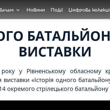
увачам
Новини
Події
Цифрова колекці
expand_more
ОГО БАТАЛЬЙОН
ВИСТАВКИ
року у Рівненському обласному к
я виставки «Історія одного батальйон
14 окремого стрілецького батальйону 