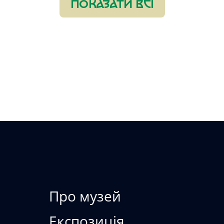
ПОКАЗАТИ ВСІ
БЕРІГАЄМО • В
Про музей
Експозиція