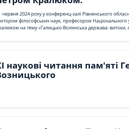
1 червня 2024 року у конференц-залі Рівненського обласн
октором філософських наук, професором Національного у
ралюком на тему «Галицько-Волинська держава: витоки, с
останови Верховної Ради України від 21 грудня 2023 року
25 років із часу утворення Галицько-Волинської держави (
нязівства, що згодом стало королівством, відіграло дуже в
ХІ наукові читання пам'яті 
Возницького