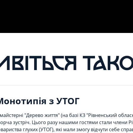
ИВІТЬСЯ ТАК
Монотипія з УТОГ
 майстерні "Дерево життя" (на базі КЗ "Рівненський обла
ворча зустріч. Цього разу нашими гостями стали члени Рі
овариства глухих (УТОГ), які мали змогу відчути себе сп