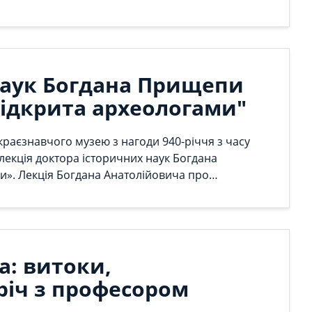
ьтат, купа позитивних емоцій та справжні
 наук Богдана Прищепи
відкрита археологами"
 краєзнавчого музею з нагоди 940-річчя з часу
лекція доктора історичних наук Богдана
и». Лекція Богдана Анатолійовича про
ами про місто, його історією, географічним
едиціями та фінансуванням. Під час лекції
гобужу. Окремо була згадана одна з
ої половини XIII ст. з Успенської церкви поряд з
: витоки,
річ з професором