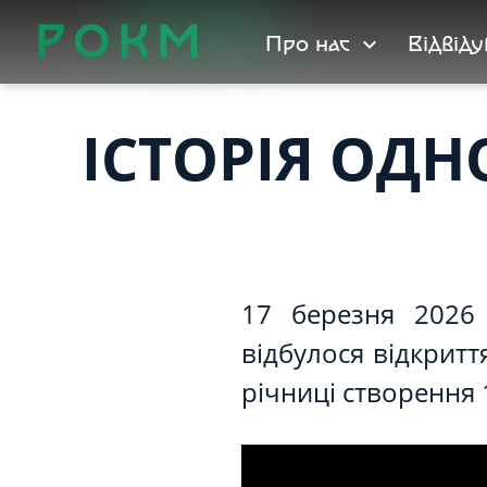
Р
О
К
М
Про нас
Відвід
expand_more
ІСТОРІЯ ОДН
17 березня 2026 
відбулося відкритт
річниці створення 