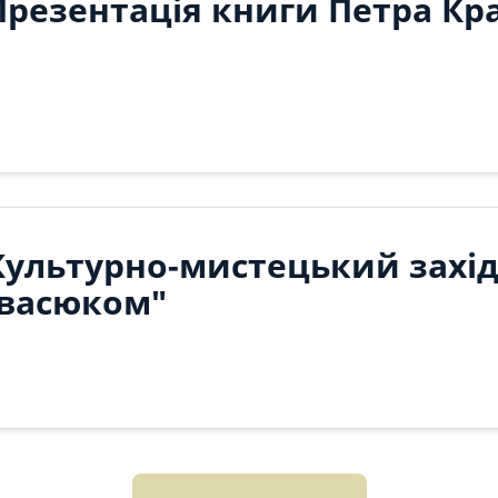
Презентація книги Петра Кр
Культурно-мистецький захід 
Івасюком"