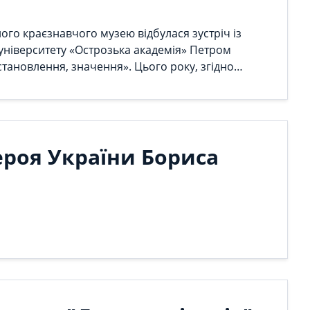
ого краєзнавчого музею відбулася зустріч із
ніверситету «Острозька академія» Петром
тановлення, значення». Цього року, згідно
 № 3536-ІХ на державному рівні відзначається
1199). Постання цієї держави у формі
ажливу роль в історії України.
Героя України Бориса