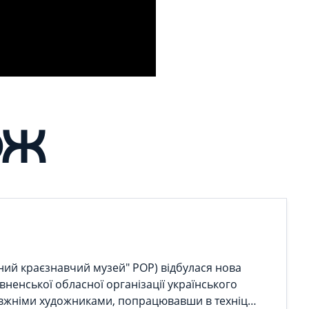
ОЖ
сний краєзнавчий музей" РОР) відбулася нова
вненської обласної організації українського
равжніми художниками, попрацювавши в техніці