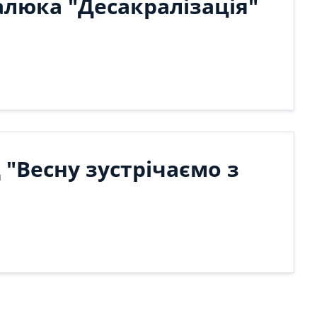
алюка "Десакралізація"
"Весну зустрічаємо з