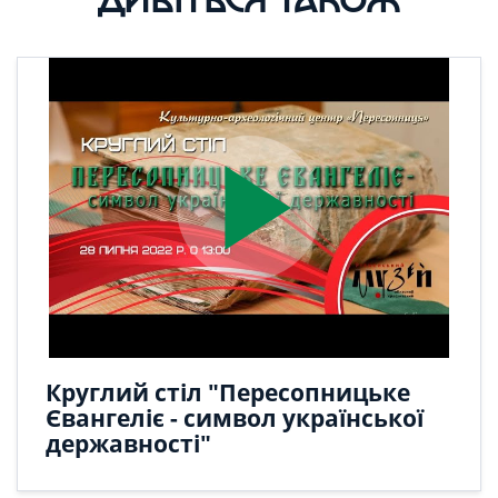
play_arrow
Круглий стіл "Пересопницьке
Євангеліє - символ української
державності"