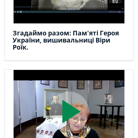
Згадаймо разом: Пам'яті Героя
України, вишивальниці Віри
Роїк.
play_arrow