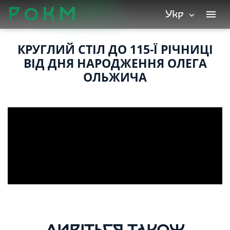
Р
О
К
М
Укр
menu
expand_more
КРУГЛИЙ СТІЛ ДО 115-Ї РІЧНИЦІ
ВІД ДНЯ НАРОДЖЕННЯ ОЛЕГА
ОЛЬЖИЧА
ДИВІТЬСЯ ТАКОЖ