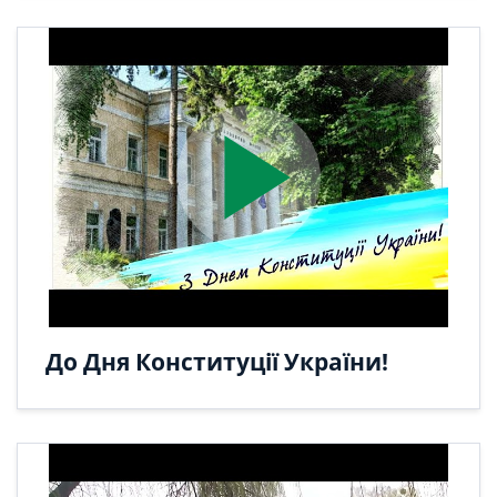
play_arrow
До Дня Конституції України!