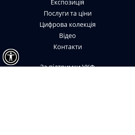
Експозиція
Послуги та ціни
Цифрова колекція
Відео
Контакти
За підтримки УКФ
Impressum
Museum Digital
Sketchfab
Віртуальний меморіал героїв
Рівненщини