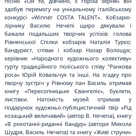
пісню «Ой ти, дівчино, з горіха зерня» він
здобув перемогу на унікальному італійському
конкурсі «Winner COSTA TALENT». Кобзарю-
лірнику Василю Нечепі щиро дякували і
бажали подальших творчих успіхів: голова
Рівненської Спілки кобзарів Наталія Турко;
бандурист, співак і кобзар Назар Волощук;
керівник «Народного художнього колективу»
гурту традиційного поліського співу "Ранкова
роса» Юрій Ковальчук та інші. На згадку про
творчу зустріч у Рівному пан Василь отримав
книгу «Пересопницьке Євангеліє», буклети,
листівки. Натомість музей отримав у
подарунок художньо-публіцистичний твір «Рід
козацький величавий» (автор В. Нечепа), книгу
«В рокотанні-риданні бандур» (автори Микола
Шудря, Василь Нечепа) та книгу «Живі струни»