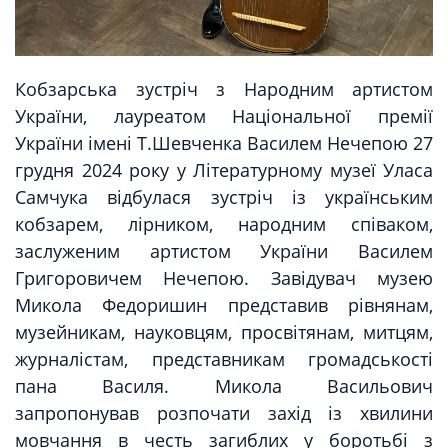
Кобзарська зустріч з Народним артистом
України, лауреатом Національної премії
України імені Т.Шевченка Василем Нечепою 27
грудня 2024 року у Літературному музеї Уласа
Самчука відбулася зустріч із українським
кобзарем, лірником, народним співаком,
заслуженим артистом України Василем
Григоровичем Нечепою. Завідувач музею
Микола Федоришин представив рівнянам,
музейникам, науковцям, просвітянам, митцям,
журналістам, представникам громадськості
пана Василя. Микола Васильович
запропонував розпочати захід із хвилини
мовчання в честь загиблих у боротьбі з