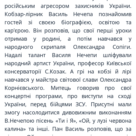
російським агресором захисників України.
Кобзар-лірник Василь Нечепа познайомив
гостей зі своєю біографією, освітою та
кар’єрою. Він розповів, що свої перші уроки
отримав у родині, а потім навчався у
народного скрипаля Олександра Сопіги.
Надалі талант Василя Нечепи шліфували
народний артист України, професор Київської
консерваторії С.Козак. А грі на кобзі й лірі
навчався у майстра світової слави Олександра
Корнієвського. Митець говорив про свої
концертні програми, про виступи на сході
України, перед бійцями ЗСУ. Присутні мали
змогу насолодитися дивовижним виконанням
В.Нечепою пісень «Ти і Я», «Ой, у лузі червона
калина» та інші. Пан Василь розповів, що за