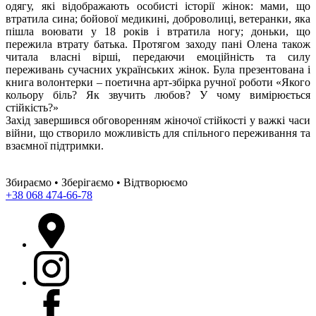
одягу, які відображають особисті історії жінок: мами, що
втратила сина; бойової медикині, доброволиці, ветеранки, яка
пішла воювати у 18 років і втратила ногу; доньки, що
пережила втрату батька. Протягом заходу пані Олена також
читала власні вірші, передаючи емоційність та силу
переживань сучасних українських жінок. Була презентована і
книга волонтерки – поетична арт-збірка ручної роботи «Якого
кольору біль? Як звучить любов? У чому вимірюється
стійкість?»
Захід завершився обговоренням жіночої стійкості у важкі часи
війни, що створило можливість для спільного переживання та
взаємної підтримки.
Збираємо • Зберігаємо • Відтворюємо
+38 068 474-66-78