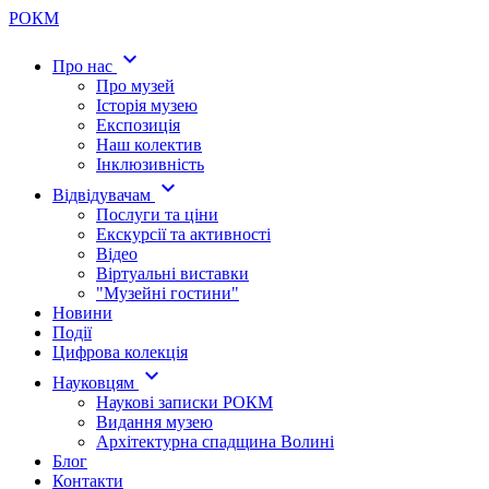
Р
О
К
М
expand_more
Про нас
Про музей
Історія музею
Експозиція
Наш колектив
Інклюзивність
expand_more
Відвідувачам
Послуги та ціни
Екскурсії та активності
Відео
Віртуальні виставки
"Музейні гостини"
Новини
Події
Цифрова колекція
expand_more
Науковцям
Наукові записки РОКМ
Видання музею
Архітектурна спадщина Волині
Блог
Контакти