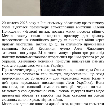
20 лютого 2025 року в Рівненському обласному краєзнавчому
музеї відбулася презентація арт-експозиції мисткині Олени
Полюхович «Червоні нитки: постать жінки посеред війни».
Метою заходу стало створення простору для діалогу,
переосмислення емоційного досвіду та викликів війни через
призму мистецтва, заклик до дії та спільного проживання
важливих історій. Керівниця музею Алла Жижкевич
зазначила, що учора, 24 лютого, минуло рівно три роки від
початку повномасштабного вторгнення країни-агресора рф до
України. Хвилиною мовчання присутні вшанували пам'ять
усіх, хто віддав своє життя за Україну.
Проєкт-менеджерка, дизайнерка, мисткиня, волонтерка Олена
Полюхович розпочала свій виступ, підкресливши, що захід
приурочений до 25 лютого – Дня української жінки (саме у
цей день народилася письменниця Леся Українка). Вона
пояснила, що головний символ експозиції – червоні нитки –
втілюють у собі одночасно і біль, і любов. Відбувся показ відео
презентації образів та виробів, які були створені на основі
складних жіночих доль під час війни.
Мисткиня детально описала арт-об’єкти, картини та елементи