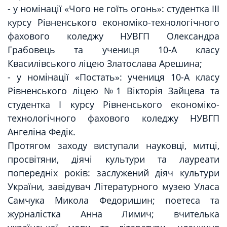
- у номінації «Чого не гоїть огонь»: студентка ІІІ
курсу Рівненського економіко-технологічного
фахового коледжу НУВГП Олександра
Грабовець та учениця 10-А класу
Квасилівського ліцею Златослава Арешина;
- у номінації «Постать»: учениця 10-А класу
Рівненського ліцею №1 Вікторія Зайцева та
студентка І курсу Рівненського економіко-
технологічного фахового коледжу НУВГП
Ангеліна Федік.
Протягом заходу виступали науковці, митці,
просвітяни, діячі культури та лауреати
попередніх років: заслужений діяч культури
України, завідувач Літературного музею Уласа
Самчука Микола Федоришин; поетеса та
журналістка Анна Лимич; вчителька