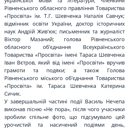
української мови та літератури, членкиня
Рівненського обласного правління Товариства
«Просвіта» ім. Т.Г. Шевченка Наталія Савчук;
відмінник освіти України, доктор історичних
наук Андрій Жив'юк; письменник та журналіст
Віктор Мазаний; голова Рівненського
обласного об’єднання Всеукраїнського
Товариства «Просвіта» імені Тараса Шевченка
Іван Вєтров, який від імені «Просвіти» вручив
грамоти та подяки; а також Голова
Рівненського міського об’єднання Товариства
«Просвіта» ім. Тараса Шевченка Катерина
Сичик.
У завершальній частині події Василь Нечепа
виконав пісню «Не пора», після чого учасники
зробили спільне фото, що підсумувало цей
урочистий та насичений подіями день,