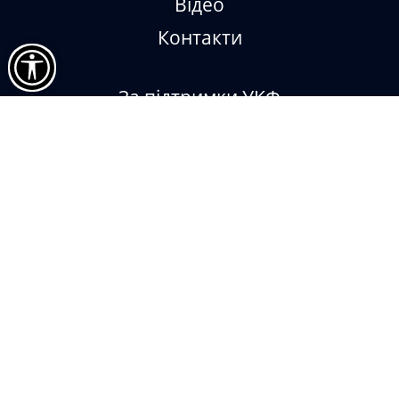
Відео
Контакти
За підтримки УКФ
Impressum
Museum Digital
Sketchfab
Віртуальний меморіал героїв
Рівненщини
© Рівненський обласний краєзнавчий музей