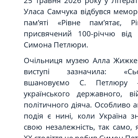
25 травня 2026 року у Літера
Уласа Самчука відбувся мемор
пам’яті «Рівне пам’ятає, Р
присвячений 100-річчю від 
Симона Петлюри.
Очільниця музею Алла Жижке
виступі зазначила: «С
вшановуємо С. Петлюру -
українського державного, ві
політичного діяча. Особливо 
подія є нині, коли Україна з
свою незалежність, так само, 
ХХ століття це робив Симон Пе