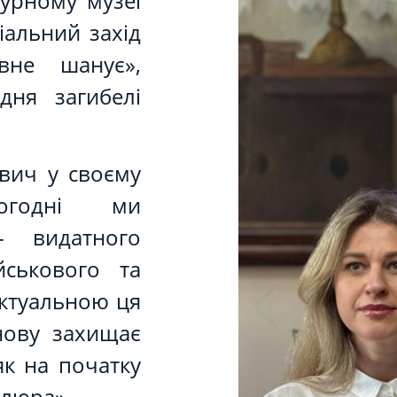
турному музеї
іальний захід
івне шанує»,
дня загибелі
вич у своєму
ьогодні ми
 видатного
йськового та
актуальною ця
нову захищає
як на початку
тлюра».