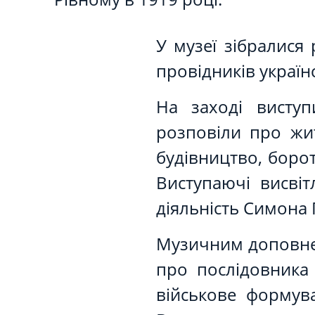
У музеї зібралися 
провідників україн
На заході виступи
розповіли про жит
будівництво, борот
Виступаючі висвіт
діяльність Симона
Музичним доповнен
про послідовника 
військове формув