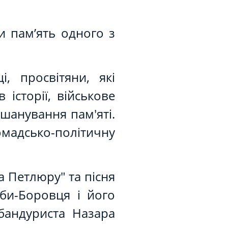
ти пам’ять одного з
і, просвітяни, які
історії, військове
вшанування пам'яті.
омадсько-політичну
 Петлюру" та пісня
ьби-Боровця і його
бандуриста Назара