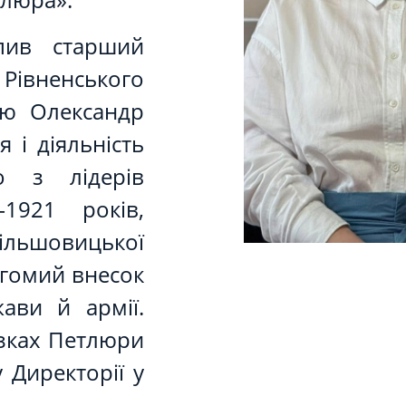
упив старший
івненського
ею Олександр
 і діяльність
 з лідерів
–1921 років,
ільшовицької
вагомий внесок
ави й армії.
язках Петлюри
 Директорії у