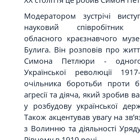
Модератором зустрічі вист
науковий співробітник Р
обласного краєзнавчого муз
Булига. Він розповів про життя
Симона Петлюри - одного
Української революції 1917
очільника боротьби проти б
агресії та діяча, який зробив 
у розбудову української держ
Також акцентував увагу на зв’
з Волинню та діяльності Уряду
Рівному в 1919 році.