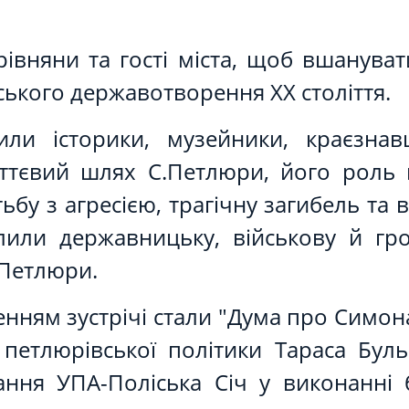
рівняни та гості міста, щоб вшанува
ського державотворення ХХ століття.
ли історики, музейники, краєзнавц
тєвий шлях С.Петлюри, його роль в 
ьбу з агресією, трагічну загибель та 
лили державницьку, військову й гр
 Петлюри.
ням зустрічі стали "Дума про Симона
петлюрівської політики Тараса Бул
ання УПА-Поліська Січ у виконанні 