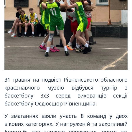
31 травня на подвір’ї Рівненського обласного
краєзнавчого музею відбувся турнір з
баскетболу 3х3 серед вихованців секції
баскетболу Осдюсшор Рівненщина.
У змаганнях взяли участь 8 команд у двох
вікових категоріях. У напруженій та захопливій
боротьбі визначилися переможці, проте всі