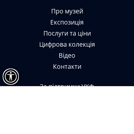
Про музей
Експозиція
Послуги та ціни
Цифрова колекція
Відео
Контакти
За підтримки УКФ
Impressum
Museum Digital
Sketchfab
Віртуальний меморіал героїв