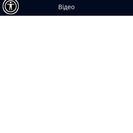
Відео
Контакти
За підтримки УКФ
Impressum
Museum Digital
Sketchfab
Віртуальний меморіал героїв
Рівненщини
© Рівненський обласний краєзнавчий музей