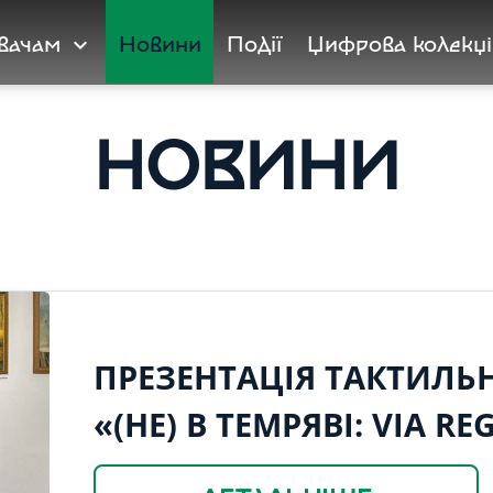
увачам
Новини
Події
Цифрова колекці
expand_more
НОВИНИ
ПРЕЗЕНТАЦІЯ ТАКТИЛЬ
«(НЕ) В ТЕМРЯВІ: VIA 