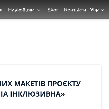
Укр
я
Науковцям
Блог
Контакти
expand_more
expand_more
НИХ МАКЕТІВ ПРОЄКТУ
REGIA ІНКЛЮЗИВНА»