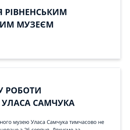
Я РІВНЕНСЬКИМ
ЧИМ МУЗЕЄМ
КУ РОБОТИ
 УЛАСА САМЧУКА
рного музею Уласа Самчука тимчасово не
новане з 26 серпня. Дякуємо за